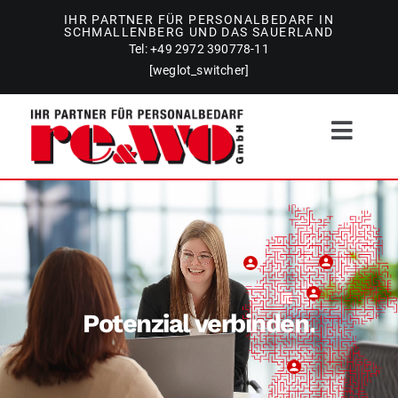
Zum
IHR PARTNER FÜR PERSONALBEDARF IN
SCHMALLENBERG UND DAS SAUERLAND
Inhalt
Tel: +49 2972 390778-11
springen
[weglot_switcher]
Toggl
Navig
Personaldienstleistungen
Stellenangebote
person
person
person
Gebäudereinigung
Potenzial verbinden.
person
Team