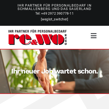
Zum
IHR PARTNER FÜR PERSONALBEDARF IN
SCHMALLENBERG UND DAS SAUERLAND
Inhalt
Tel: +49 2972 390778-11
springen
[weglot_switcher]
Toggl
Navig
Personaldienstleistungen
Ihr neuer Job wartet schon.
Stellenangebote
Gebäudereinigung
Team