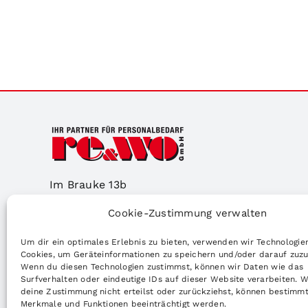
Im Brauke 13b
57392 Schmallenberg
Cookie-Zustimmung verwalten
Tel: +49 2972 390778-11
E-Mail: kontakt@re-wo.de
Um dir ein optimales Erlebnis zu bieten, verwenden wir Technologie
Cookies, um Geräteinformationen zu speichern und/oder darauf zuzu
Wenn du diesen Technologien zustimmst, können wir Daten wie das
So finden Sie uns!
Surfverhalten oder eindeutige IDs auf dieser Website verarbeiten. 
deine Zustimmung nicht erteilst oder zurückziehst, können bestimm
Merkmale und Funktionen beeinträchtigt werden.