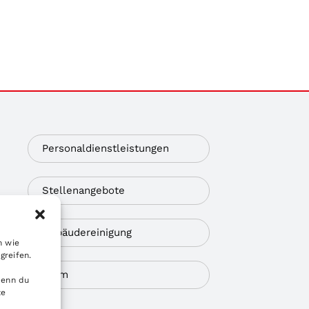
Personaldienstleistungen
Stellenangebote
Gebäudereinigung
n wie
greifen.
Team
Wenn du
te