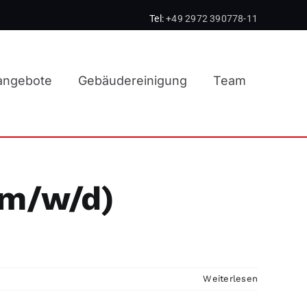
Tel:
+49 2972 390778-11
nangebote
Gebäudereinigung
Team
(m/w/d)
Weiterlesen