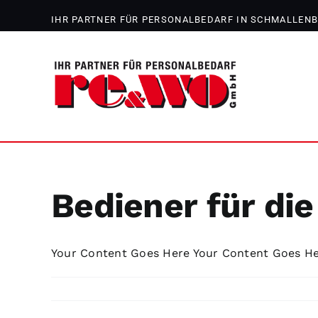
Zum
IHR PARTNER FÜR PERSONALBEDARF IN SCHMALLEN
Inhalt
springen
Bediener für d
Your Content Goes Here Your Content Goes Here