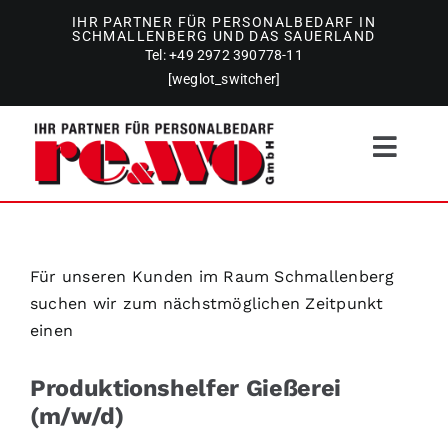
Zum
IHR PARTNER FÜR PERSONALBEDARF IN
SCHMALLENBERG UND DAS SAUERLAND
Inhalt
Tel: +49 2972 390778-11
springen
[weglot_switcher]
Toggl
Navig
Personaldienstleistungen
Für unseren Kunden im Raum Schmallenberg
Stellenangebote
suchen wir zum nächstmöglichen Zeitpunkt
einen
Gebäudereinigung
Produktionshelfer Gießerei
(m/w/d)
Team